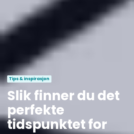
Tips & inspirasjon
Slik finner du det
perfekte
tidspunktet for