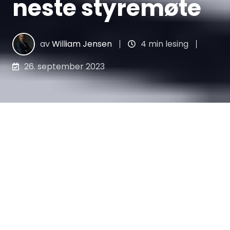
neste styremøte
av
William Jensen
4 min lesing
26. september 2023
I en tid med travle timeplaner kan
koordinering av et styremøtetidspunkt være
utfordrende. Vi vektlegger ofte møteagenda
og dokumentasjon, men undervurderer ofte
hvor krevende det er å finne et tidspunkt
som passer for alle. Mange har opplevd
endeløse e-posttråder for å lande ett møte.