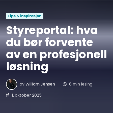
Tips & inspirasjon
Styreportal: hva
du bør forvente
av en profesjonell
løsning
av
William Jensen
8 min lesing
1. oktober 2025