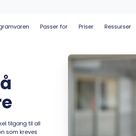
gramvaren
Passer for
Priser
Ressurser
 å
re
 tilgang til all
on som kreves