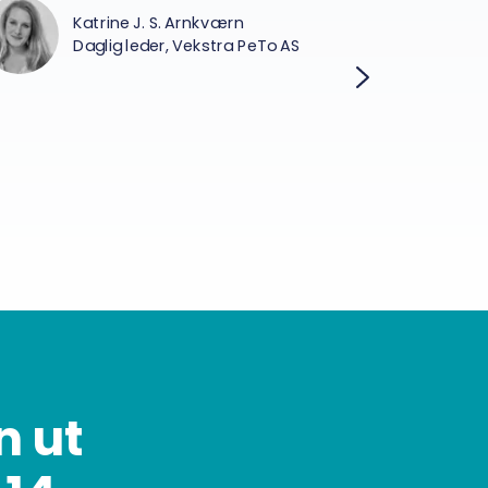
Ull
Katrine J. S. Arnkværn
Daglig leder, Vekstra PeTo AS
n ut