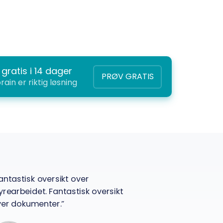
gratis i 14 dager
PRØV GRATIS
ain er riktig løsning
antastisk oversikt over
“Lett å bruke. 
yrearbeidet. Fantastisk oversikt
Joh
er dokumenter.”
Dag