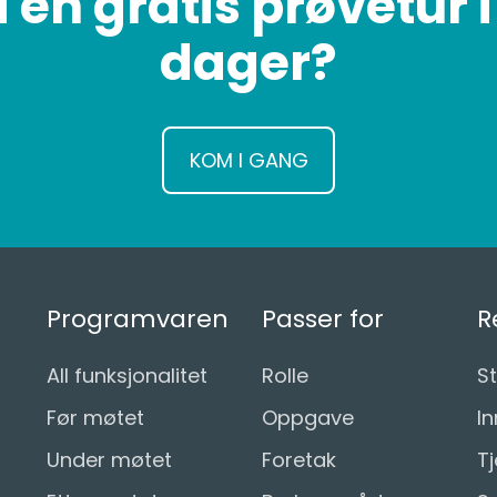
 en gratis prøvetur i
dager?
KOM I GANG
Programvaren
Passer for
R
All funksjonalitet
Rolle
St
Før møtet
Oppgave
In
Under møtet
Foretak
T