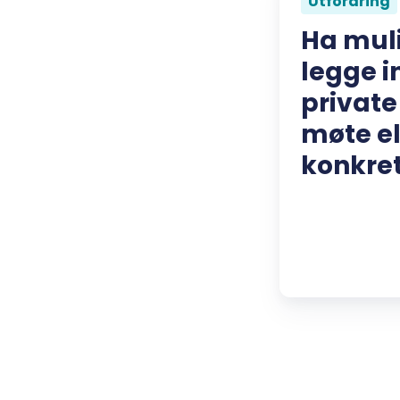
Utfordring
Ha muli
legge i
private 
møte el
konkre