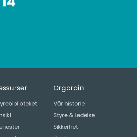
 14
essurser
Orgbrain
yrebiblioteket
Vår historie
nsikt
Styre & Ledelse
jenester
Sikkerhet