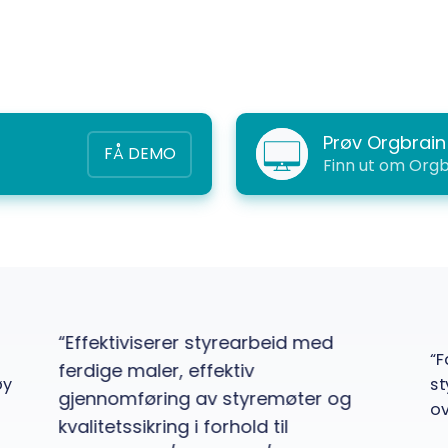
Prøv Orgbrain 
FÅ DEMO
Finn ut om Orgbr
“Effektiviserer styrearbeid med
“F
ferdige maler, effektiv
øy
st
gjennomføring av styremøter og
ov
kvalitetssikring i forhold til