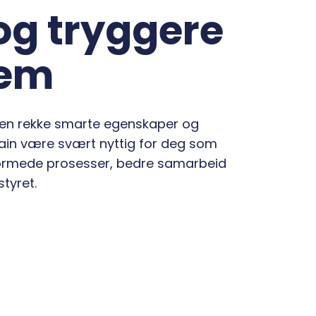
 og tryggere
lem
yr en rekke smarte egenskaper og
rain være svært nyttig for deg som
jeformede prosesser, bedre samarbeid
tyret.