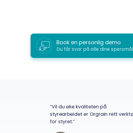
Book en personlig demo
Du får svar på alle dine spørsmål
en et eneste
“Vil du øke kvaliteten på
skrevet idet
styrearbeidet er Orgrain rett verkt
lighet til
for styret.”
møteslutt.”