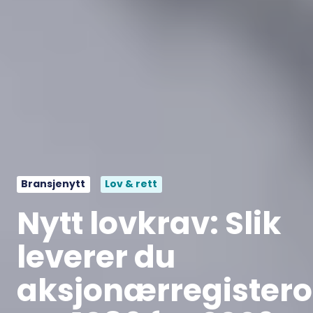
Bransjenytt
Lov & rett
Nytt lovkrav: Slik
leverer du
aksjonærregister