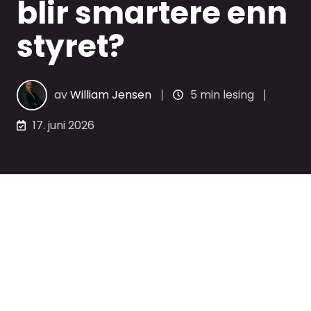
blir smartere enn
styret?
av
William Jensen
5 min lesing
17. juni 2026
Det advares nå om at dagens
styremedlemmer kan bli akterutseilt
dersom de ikke endrer seg i takt med
utviklingen. AI endrer ikke bare rollene
lenger nede i organisasjonen. Den
endrer også toppen, og den gjør det