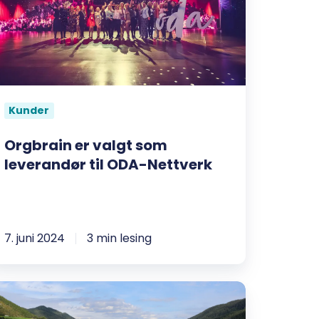
om
everandør
DA-
ettverk
Kunder
Orgbrain er valgt som
leverandør til ODA-Nettverk
7. juni 2024
3 min lesing
atnyttig
amarbeid