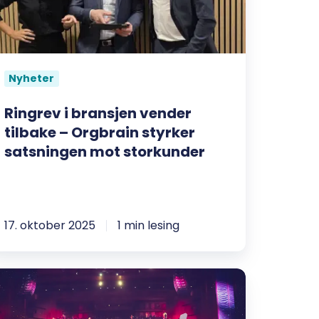
lbake
rgbrain
yrker
Nyheter
atsningen
ot
Ringrev i bransjen vender
torkunder
tilbake – Orgbrain styrker
satsningen mot storkunder
17. oktober 2025
1 min lesing
rgbrain
lgt