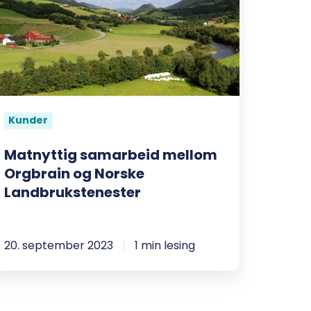
ellom
rgbrain
g
orske
andbrukstenester
Kunder
Matnyttig samarbeid mellom
Orgbrain og Norske
Landbrukstenester
20. september 2023
1 min lesing