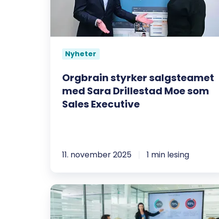
Sara
Drillestad
Moe
som
Nyheter
Sales
Executive
Orgbrain styrker salgsteamet
med Sara Drillestad Moe som
Sales Executive
11. november 2025
1 min lesing
Orgbrain
satser
på