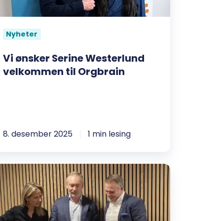
rgbrain
Nyheter
Vi ønsker Serine Westerlund
velkommen til Orgbrain
8. desember 2025
1 min lesing
ingrev
ransjen
ender