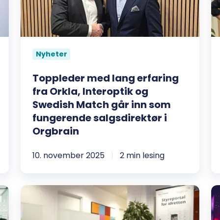
fra
ti
Orkla,
–
Interoptik
O
og
st
Nyheter
Swedish
s
Match
m
Toppleder med lang erfaring
går
s
fra Orkla, Interoptik og
inn
Swedish Match går inn som
som
fungerende salgsdirektør i
fungerende
Orgbrain
salgsdirektør
i
10. november 2025
2 min lesing
Orgbrain
Hvordan
O
Drammen
er
Idrettsråd
va