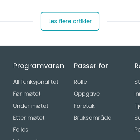
Les flere artikler
Programvaren
Passer for
R
All funksjonalitet
Rolle
St
Før møtet
Oppgave
In
Under møtet
Foretak
T
Etter møtet
Bruksområde
S
Felles
P