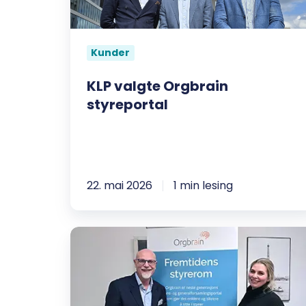
Kunder
KLP valgte Orgbrain
styreportal
22. mai 2026
1 min lesing
Orgbrain
styrker
salgsteamet
med