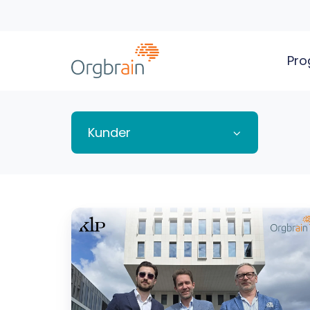
Pro
Kunder
KLP
valgte
Orgbrain
styreportal