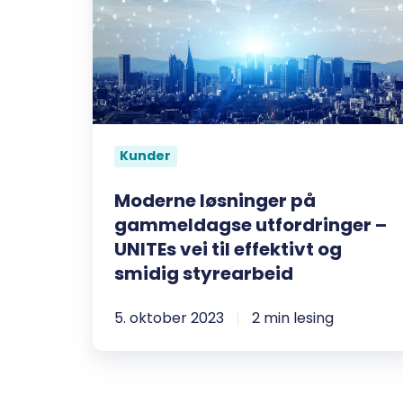
på
gammeldagse
utfordringer
–
UNITEs
vei
Kunder
til
effektivt
Moderne løsninger på
og
gammeldagse utfordringer –
smidig
UNITEs vei til effektivt og
styrearbeid
smidig styrearbeid
5. oktober 2023
2 min lesing