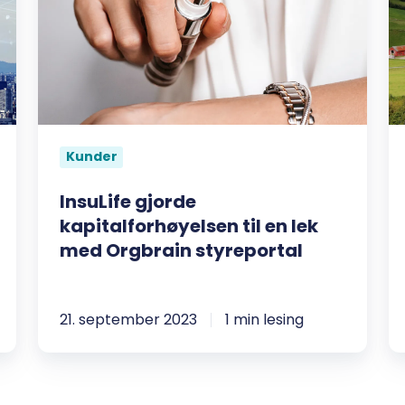
kapitalforhøyelsen
m
til
O
en
o
lek
N
med
L
Orgbrain
Kunder
styreportal
InsuLife gjorde
kapitalforhøyelsen til en lek
med Orgbrain styreportal
21. september 2023
1 min lesing