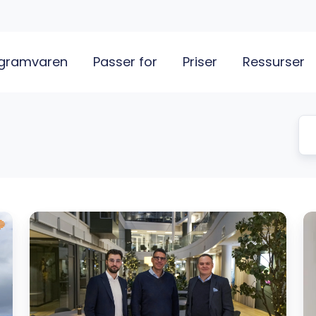
gramvaren
Passer for
Priser
Ressurser
Hvordan
Vi
Spabogruppen
ø
bruker
Se
Orgbrain
W
til
v