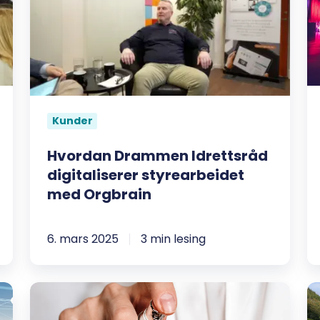
digitaliserer
s
styrearbeidet
l
med
til
Orgbrain
O
N
Kunder
Hvordan Drammen Idrettsråd
digitaliserer styrearbeidet
med Orgbrain
6. mars 2025
3 min lesing
InsuLife
M
gjorde
s