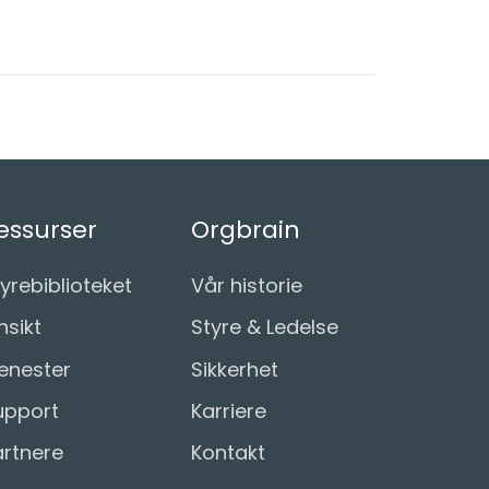
essurser
Orgbrain
yrebiblioteket
Vår historie
nsikt
Styre & Ledelse
jenester
Sikkerhet
upport
Karriere
artnere
Kontakt