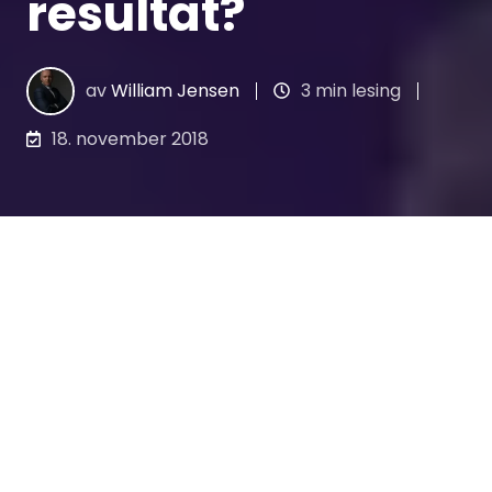
resultat?
av
William Jensen
3 min lesing
18. november 2018
Man leser stadig vekk om viktigheten av
mangfold i styret og toppledelsen, da særlig
med fokus på kvinnerepresentasjon. Her
fremkommer ofte de indirekte fordelene ved
mangfoldet – for eksempel at selskapet da
får flere flinke kandidater å velge mellom
eller at selskapet får en økning i sosial og
politisk status. Det er sånn sett ikke