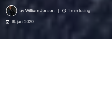
av
William Jensen
1 min lesing
19. juni 2020
Fredag 19. juni sendte Nærings- og
fiskeridepartementet ut en
pressemelding
der de opplyser at Stortinget har vedtatt en
midlertidig lov om å utsette fristene for å
fastsette årsregnskap, årsberetning og
revisjonsberetning med to måneder i 2020.
Fristen for å holde ordinær
generalforsamling og årsmøte, er utsatt
tilsvarende.
Loven trer i kraft fra og med 19.
juni 2020
.