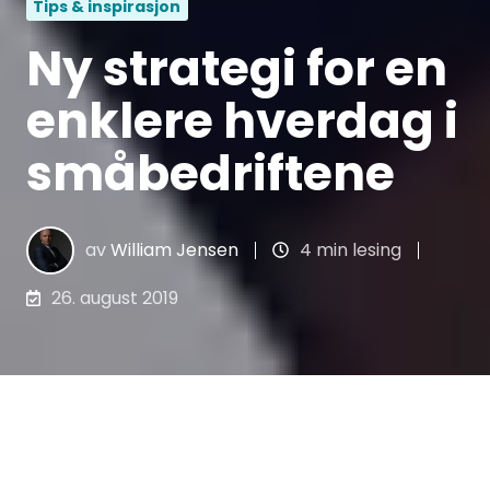
Tips & inspirasjon
Ny strategi for en
enklere hverdag i
småbedriftene
av
William Jensen
4 min lesing
26. august 2019
Den 25. august 2019 publiserte Nærings- og
fiskeridepartementet en
pressemelding
med
overskrift «Ny strategi for en enklere