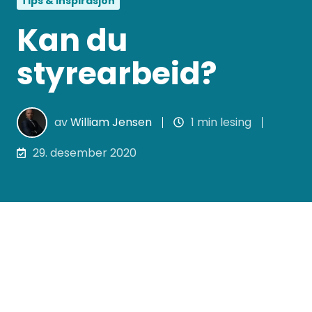
Tips & inspirasjon
Kan du
styrearbeid?
av
William Jensen
1 min lesing
29. desember 2020
Hvor mye kan du om styrearbeid? Test din
kompetanse ved å ta Orgbrain sin
styreskole-quiz. Svarer du riktig på alle 10
spørsmålene er det veldig bra!