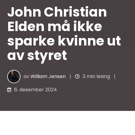
John Christian
Elden må ikke
sparke kvinne ut
av styret
av
William Jensen
3 min lesing
6. desember 2024
Selv dyktige advokater og erfarne revisorer
kan gå seg vill i jungelen av krav og