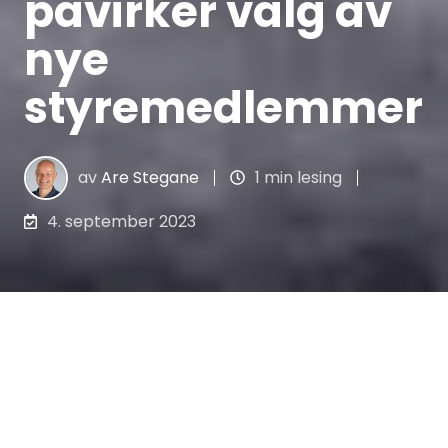
påvirker valg av
nye
styremedlemmer
av
Are Stegane
1 min lesing
4. september 2023
Valg av styremedlemmer er en
betydningsfull avgjørelse for organisasjoner,
da styret spiller en viktig rolle i
strategiformulering, beslutningstaking og
oppfølging på vegne av selskapet.