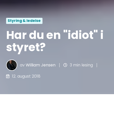
Styring & ledelse
Har du en "idiot" i
styret?
av
William Jensen
3 min lesing
12. august 2018
På flyplassen nå i sommer kjøpte jeg en bok
med tittelen “Omgitt av idioter”. Boken er