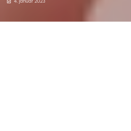
4. januar 2023
Styret har det overordnede ansvaret for
forvaltningen av selskapet, herunder å
fastsette planer og budsjetter og å sørge
for at virksomheten er forsvarlig organisert,
jf.
aksjeloven § 6-12
. Den overordnede
ledelsen av selskapet ligger hos styret, men
styret kan ansette en daglig leder, jf.
aksjeloven § 6-2 (2)
, og delegere deler av
den daglige ledelsen. På grunn av daglig
leders sentrale posisjon er ansettelse, og
ved behov utskifting, av daglig leder en av
styrets viktigste oppgaver.