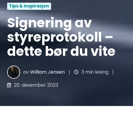
Tips & inspirasjon
Signering av
styreprotokoll –
dette bør du vite
av
William Jensen
3 min lesing
20. desember 2023
I forarbeidet til aksjeloven kommer det frem
at styrets plikt til å føre protokoll har sin