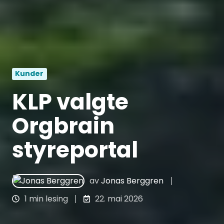
Kunder
KLP valgte
Orgbrain
styreportal
av
Jonas Berggren
1 min lesing
22. mai 2026