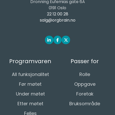
Dronning Eufemias gate 6A
0191 Oslo
22 12 00 28
salg@orgbrain.no
Programvaren
Passer for
All funksjonalitet
Rolle
Før møtet
Oppgave
Under møtet
Foretak
Etter møtet
Bruksområde
Felles