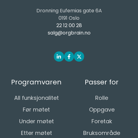
Dronning Eufemias gate 6A
0191 Oslo
22 12 00 28
salg@orgbrain.no
Programvaren
Passer for
All funksjonalitet
Rolle
Før møtet
Oppgave
Under møtet
Foretak
Etter møtet
Bruksområde