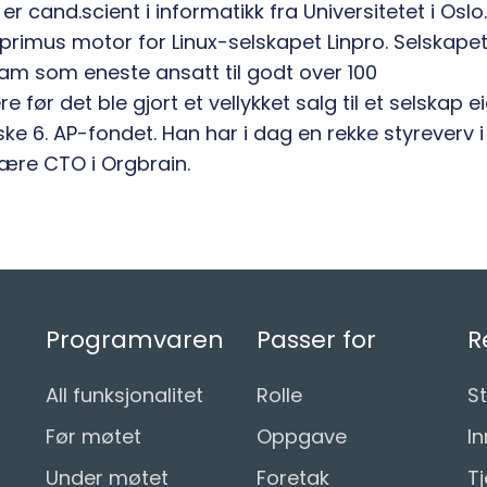
r cand.scient i informatikk fra Universitetet i Oslo.
primus motor for Linux-selskapet Linpro. Selskape
ham som eneste ansatt til godt over 100
 før det ble gjort et vellykket salg til et selskap e
ke 6. AP-fondet. Han har i dag en rekke styreverv i
 være CTO i Orgbrain.
Programvaren
Passer for
R
All funksjonalitet
Rolle
St
Før møtet
Oppgave
In
Under møtet
Foretak
T