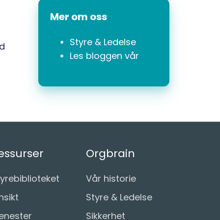
Mer om oss
t
Styre & Ledelse
id
Les bloggen vår
essurser
Orgbrain
yrebiblioteket
Vår historie
nsikt
Styre & Ledelse
jenester
Sikkerhet