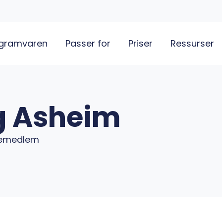
gramvaren
Passer for
Priser
Ressurser
g Asheim
remedlem