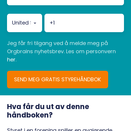
Jeg får fri tilgang ved å melde meg på
Orgbrains nyhetsbrev. Les om personvern
her
.
Hva får du ut av denne
håndboken?
Styret i en forening spiller en avgjørende