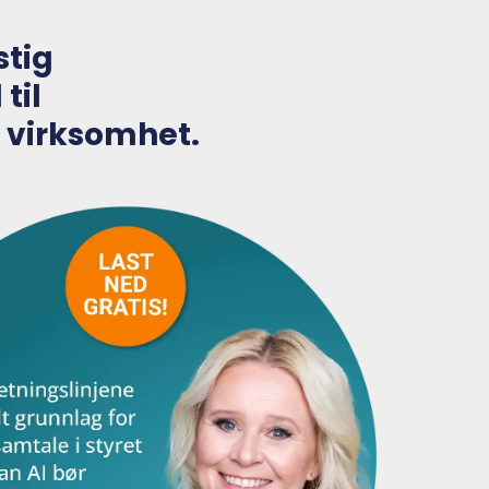
stig
til
n virksomhet.