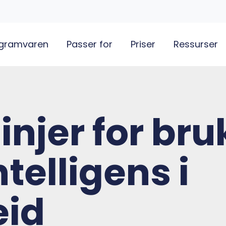
gramvaren
Passer for
Priser
Ressurser
injer for bru
telligens i
eid