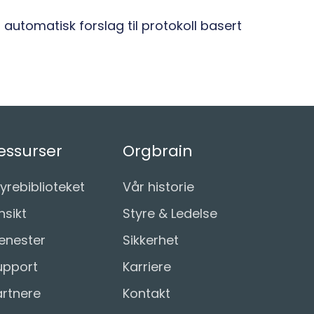
 automatisk forslag til protokoll basert
essurser
Orgbrain
yrebiblioteket
Vår historie
nsikt
Styre & Ledelse
jenester
Sikkerhet
upport
Karriere
artnere
Kontakt