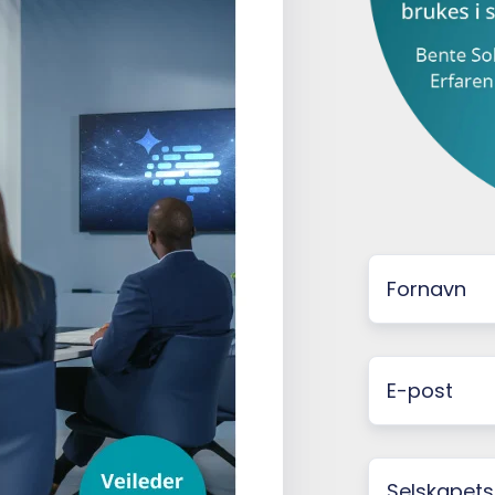
Fornavn
*
E-
post
*
Selskapets