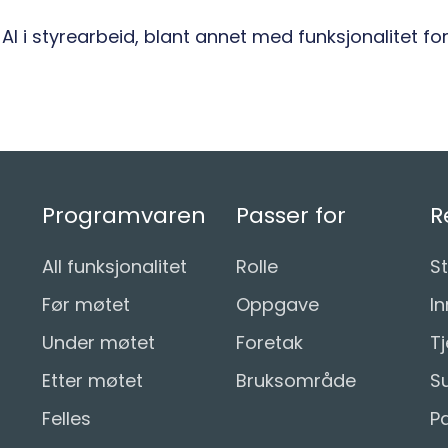
AI i styrearbeid, blant annet med funksjonalitet for
Programvaren
Passer for
R
All funksjonalitet
Rolle
St
Før møtet
Oppgave
In
Under møtet
Foretak
T
Etter møtet
Bruksområde
S
Felles
P