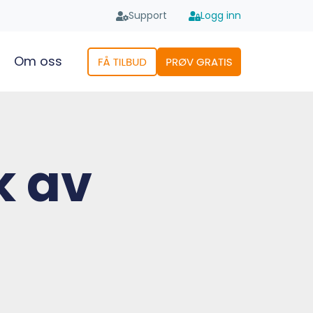
Support
Logg inn
Om oss
k av