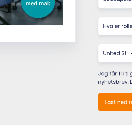
navn
Hva
er
rollen
din
Telefonnum
i
styret?
*
Jeg får fri 
nyhetsbrev.