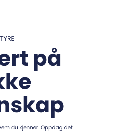
TYRE
ert på
kke
nnskap
 hvem du kjenner. Oppdag det