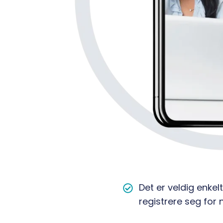
Det
Det er veldig enkelt
er
registrere seg for 
veldig