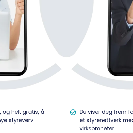
, og helt gratis, å
Du
Du viser deg frem fo
nye styreverv
viser
et
styrenettverk me
deg
virksomheter