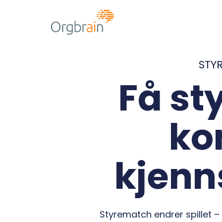
STY
Få st
ko
kjenn
Styrematch endrer spillet –