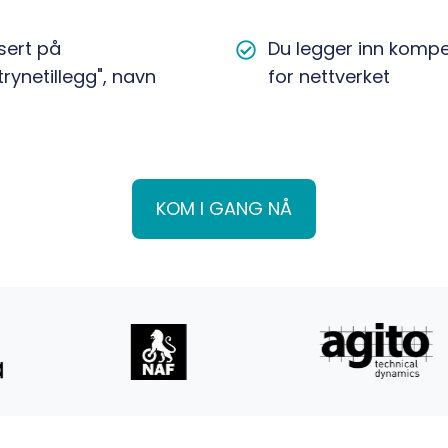
frem
for
sert på
Du
Du legger inn kompe
et
rynetillegg", navn
legger
for nettverket
styrenettverk
inn
med
kompetansen,
tusenvis
vi
av
sørger
virksomheter
KOM I GANG NÅ
for
nettverket