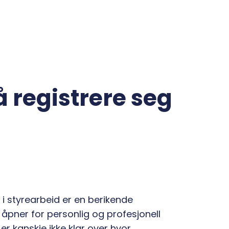
 å registrere seg
i styrearbeid er en berikende
åpner for personlig og profesjonell
 er kanskje ikke klar over hvor